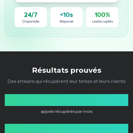
24/7
<10s
100%
Disponible
Réponse
Leads captés
Résultats prouvés
Des artisans qui récupèrent leur temps et leurs clients
1 000+
appels récupérés par mois
1M€+