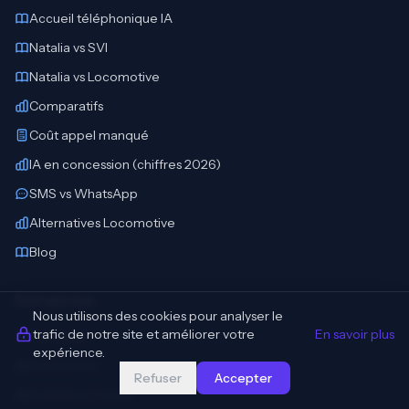
Accueil téléphonique IA
Natalia vs SVI
Natalia vs Locomotive
Comparatifs
Coût appel manqué
IA en concession (chiffres 2026)
SMS vs WhatsApp
Alternatives Locomotive
Blog
Entreprise
Nous utilisons des cookies pour analyser le
trafic de notre site et améliorer votre
En savoir plus
À propos
expérience.
Partenaires
Refuser
Accepter
NoBullshit Conseil