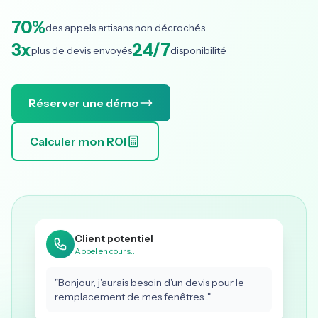
70%
des appels artisans non décrochés
3x
24/7
plus de devis envoyés
disponibilité
Français
Réserver une démo
English
Calculer mon ROI
Client potentiel
Appel en cours...
"Bonjour, j'aurais besoin d'un devis pour le
remplacement de mes fenêtres..."