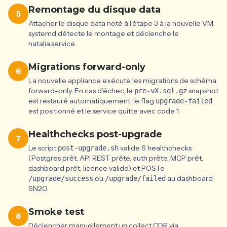
Remontage du disque data
5
Attacher le disque data noté à l'étape 3 à la nouvelle VM.
systemd détecte le montage et déclenche le
natalia.service.
Migrations forward-only
6
La nouvelle appliance exécute les migrations de schéma
forward-only. En cas d'échec, le
snapshot
pre-vX.sql.gz
est restauré automatiquement, le flag
upgrade-failed
est positionné et le service quitte avec code 1.
Healthchecks post-upgrade
7
Le script
valide 6 healthchecks
post-upgrade.sh
(Postgres prêt, API REST prête, auth prête, MCP prêt,
dashboard prêt, licence valide) et POSTe
ou
au dashboard
/upgrade/success
/upgrade/failed
SN2O.
Smoke test
8
Déclencher manuellement un collect CDR via