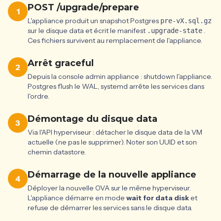
POST /upgrade/prepare
1
L'appliance produit un snapshot Postgres
pre-vX.sql.gz
sur le disque data et écrit le manifest
.
.upgrade-state
Ces fichiers survivent au remplacement de l'appliance.
Arrêt graceful
2
Depuis la console admin appliance : shutdown l'appliance.
Postgres flush le WAL, systemd arrête les services dans
l'ordre.
Démontage du disque data
3
Via l'API hyperviseur : détacher le disque data de la VM
actuelle (ne pas le supprimer). Noter son UUID et son
chemin datastore.
Démarrage de la nouvelle appliance
4
Déployer la nouvelle OVA sur le même hyperviseur.
L'appliance démarre en mode
wait for data disk
et
refuse de démarrer les services sans le disque data.