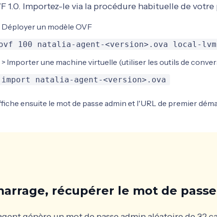
F 1.0. Importez-le via la procédure habituelle de votre
 > Déployer un modèle OVF
ovf 100 natalia-agent-<version>.ova local-lvm
 > Importer une machine virtuelle (utiliser les outils de conve
 import natalia-agent-<version>.ova
affiche ensuite le mot de passe admin et l'URL de premier déma
arrage, récupérer le mot de pass
gent génère un mot de passe admin aléatoire de 32 car