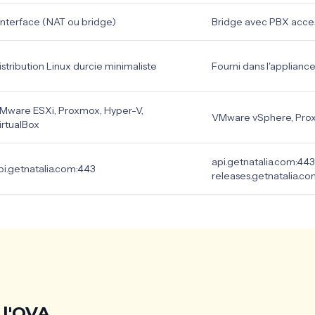
 interface (NAT ou bridge)
Bridge avec PBX acces
istribution Linux durcie minimaliste
Fourni dans l'applianc
Mware ESXi, Proxmox, Hyper-V,
VMware vSphere, Pr
irtualBox
api.getnatalia.com:443
pi.getnatalia.com:443
releases.getnatalia.c
 l'OVA