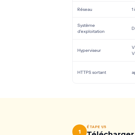
Réseau
1
Système
D
d'exploitation
V
Hyperviseur
V
HTTPS sortant
a
ÉTAPE 1/5
1
Télécharger