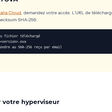
alia Cloud
, demandez votre accès. L'URL de télécharg
checksum SHA-256.
u fichier téléchargé

<version>.ova

ondre au SHA-256 reçu par email
 votre hyperviseur