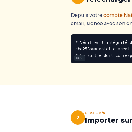
Depuis votre
compte Nat
email, signée avec son 
# Vérifier l'intégrité d
sha256sum natalia-agent-
# La sortie doit corresp
BASH
ÉTAPE 2/5
2
Importer sur