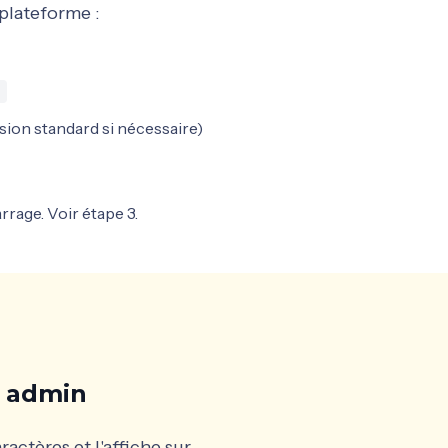
 plateforme :
rsion standard si nécessaire)
rrage. Voir étape 3.
e admin
actères et l'affiche sur