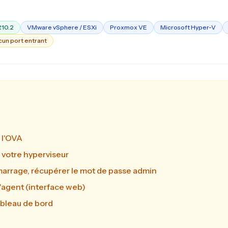
R10.2
VMware vSphere / ESXi
Proxmox VE
Microsoft Hyper-V
un port entrant
 l'OVA
 votre hyperviseur
arrage, récupérer le mot de passe admin
'agent (interface web)
tableau de bord