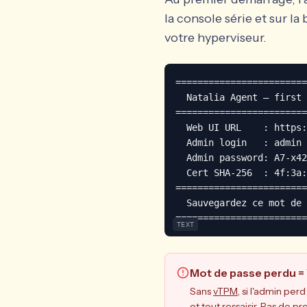
la console série et sur l
votre hyperviseur.
========================
  Natalia Agent — first 
========================
  Web UI URL    : https:
  Admin login   : admin

  Admin password: A7-x42
  Cert SHA-256  : 4f:3a:
========================
  Sauvegardez ce mot de 
========================
TEXT
Mot de passe perdu =
Sans
vTPM
, si l'admin pe
et tout ressaisir. Pas de 