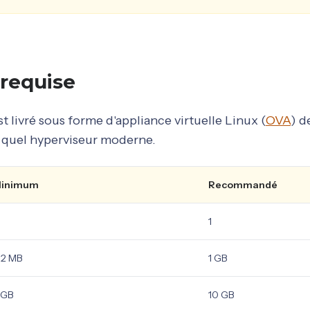
 requise
t livré sous forme d'appliance virtuelle Linux (
OVA
) d
 quel hyperviseur moderne.
inimum
Recommandé
1
12 MB
1 GB
 GB
10 GB