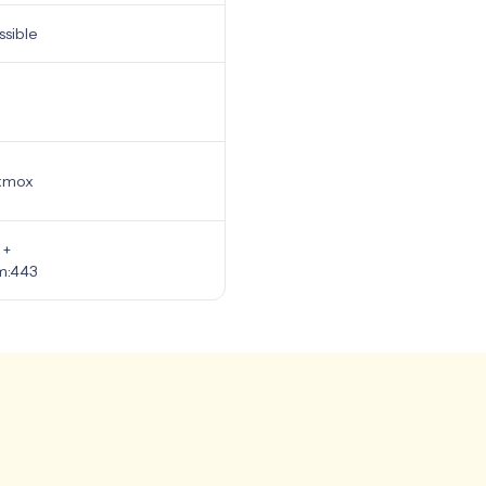
sible
e
oxmox
 +
om:443