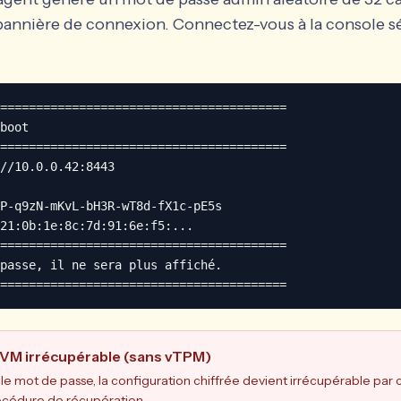
a bannière de connexion. Connectez-vous à la console s
========================================

boot

========================================

//10.0.0.42:8443

P-q9zN-mKvL-bH3R-wT8d-fX1c-pE5s

21:0b:1e:8c:7d:91:6e:f5:...

========================================

passe, il ne sera plus affiché.

========================================
 VM irrécupérable (sans vTPM)
rd le mot de passe, la configuration chiffrée devient irrécupérable pa
procédure de récupération.