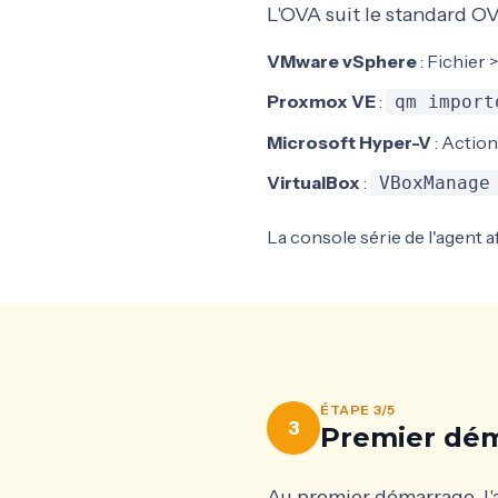
L'OVA suit le standard OV
VMware vSphere
: Fichier
Proxmox VE
:
qm import
Microsoft Hyper-V
: Action
VirtualBox
:
VBoxManage
La console série de l'agent 
ÉTAPE 3/5
3
Premier dém
Au premier démarrage, l'a